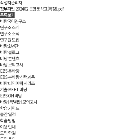
작성자
관리자
첨부파일
202402 문항분석표(확정).pdf
목록보기
바탕국어연구소
연구소 소개
연구소 소식
연구원 모집
바탕소년단
바탕 블로그
바탕 콘텐츠
바탕 모의고사
EBS 본바탕
EBS 본바탕 선택과목
바탕 타임어택 시리즈
기출 MEET 바탕
EBS ON 바탕
바탕 [특별판] 모의고사
학습 가이드
출간 일정
학습 방법
이용 안내
도입 학원
도입 문의