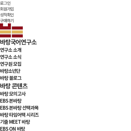
로그인
회원가입
성적확인
구매하기
바탕국어연구소
연구소 소개
연구소 소식
연구원 모집
바탕소년단
바탕 블로그
바탕 콘텐츠
바탕 모의고사
EBS 본바탕
EBS 본바탕 선택과목
바탕 타임어택 시리즈
기출 MEET 바탕
EBS ON 바탕