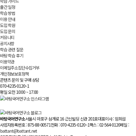
학습 가이드
출간 일정
학습 방법
이용 안내
도입 학원
도입 문의
커뮤니티
공지사항
학습 관련 질문
바탕 학습 후기
이용약관
이메일주소집단수집거부
개인정보보호정책
콘텐츠 문의 및 구매 상담
070-4235-0120~1
평일 오전 10:00 ~ 17:00
바탕국어연구소
서울시 마포구 삼개로 16 근신빌딩 신관 201호
대표이사 : 임희섭
사업자등록번호 : 875-88-00571
전화 : 070-4235-0120~1
팩스 : 02-564-0120
메일 :
battant@battant.net