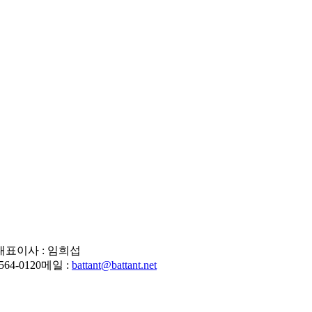
대표이사 : 임희섭
564-0120
메일 :
battant@battant.net